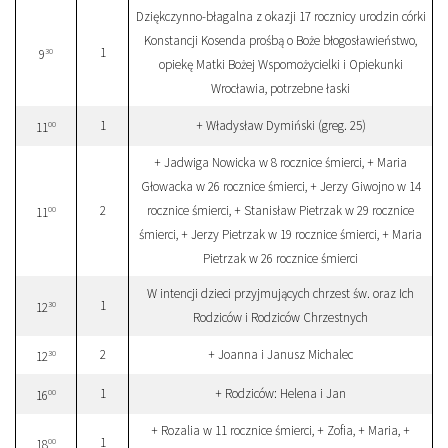
Dziękczynno-błagalna z okazji 17 rocznicy urodzin córki
Konstancji Kosenda prośbą o Boże błogosławieństwo,
1
30
9
opiekę Matki Bożej Wspomożycielki i Opiekunki
Wrocławia, potrzebne łaski
1
+ Władysław Dymiński (greg. 25)
00
11
+ Jadwiga Nowicka w 8 rocznice śmierci, + Maria
Głowacka w 26 rocznice śmierci, + Jerzy Giwojno w 14
2
rocznice śmierci, + Stanisław Pietrzak w 29 rocznice
00
11
śmierci, + Jerzy Pietrzak w 19 rocznice śmierci, + Maria
Pietrzak w 26 rocznice śmierci
W intencji dzieci przyjmujących chrzest św. oraz Ich
1
30
12
Rodziców i Rodziców Chrzestnych
2
+ Joanna i Janusz Michalec
30
12
1
+ Rodziców: Helena i Jan
00
16
+ Rozalia w 11 rocznice śmierci, + Zofia, + Maria, +
1
00
18