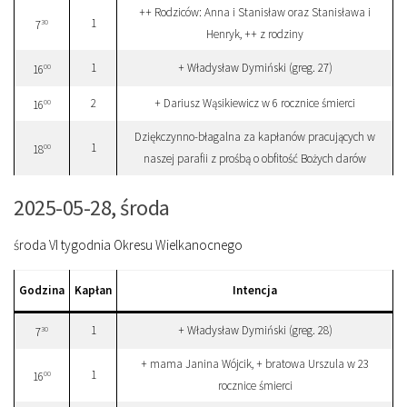
++ Rodziców: Anna i Stanisław oraz Stanisława i
1
30
7
Henryk, ++ z rodziny
1
+ Władysław Dymiński (greg. 27)
00
16
2
+ Dariusz Wąsikiewicz w 6 rocznice śmierci
00
16
Dziękczynno-błagalna za kapłanów pracujących w
1
00
18
naszej parafii z prośbą o obfitość Bożych darów
2025-05-28, środa
środa VI tygodnia Okresu Wielkanocnego
Godzina
Kapłan
Intencja
1
+ Władysław Dymiński (greg. 28)
30
7
+ mama Janina Wójcik, + bratowa Urszula w 23
1
00
16
rocznice śmierci