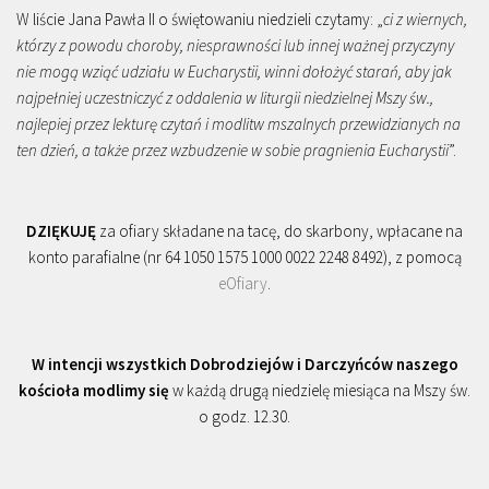
W liście Jana Pawła II o świętowaniu niedzieli czytamy: „
ci z wiernych,
którzy z powodu choroby, niesprawności lub innej ważnej przyczyny
nie mogą wziąć udziału w Eucharystii, winni dołożyć starań, aby jak
najpełniej uczestniczyć z oddalenia w liturgii niedzielnej Mszy św.,
najlepiej przez lekturę czytań i modlitw mszalnych przewidzianych na
ten dzień, a także przez wzbudzenie w sobie pragnienia Eucharystii
”.
DZIĘKUJĘ
za ofiary składane na tacę, do skarbony, wpłacane na
konto parafialne (nr 64 1050 1575 1000 0022 2248 8492), z pomocą
eOfiary
.
W intencji wszystkich Dobrodziejów i Darczyńców naszego
kościoła modlimy się
w każdą drugą niedzielę miesiąca na Mszy św.
o godz. 12.30.