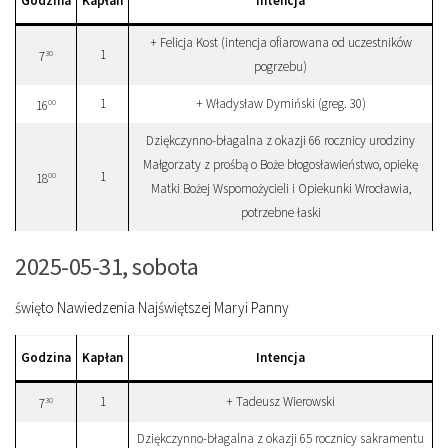
Godzina
Kapłan
Intencja
+ Felicja Kost (intencja ofiarowana od uczestników
1
30
7
pogrzebu)
1
+ Władysław Dymiński (greg. 30)
00
16
Dziękczynno-błagalna z okazji 66 rocznicy urodziny
Małgorzaty z prośbą o Boże błogosławieństwo, opiekę
1
00
18
Matki Bożej Wspomożycieli i Opiekunki Wrocławia,
potrzebne łaski
2025-05-31, sobota
święto Nawiedzenia Najświętszej Maryi Panny
Godzina
Kapłan
Intencja
1
+ Tadeusz Wierowski
30
7
Dziękczynno-błagalna z okazji 65 rocznicy sakramentu