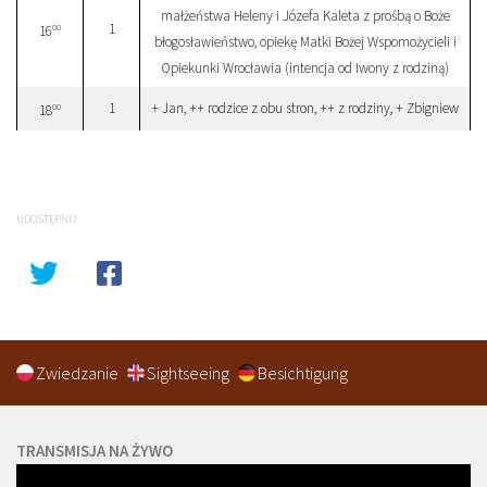
małżeństwa Heleny i Józefa Kaleta z prośbą o Boże
1
00
16
błogosławieństwo, opiekę Matki Bożej Wspomożycieli i
Opiekunki Wrocławia (intencja od Iwony z rodziną)
1
+ Jan, ++ rodzice z obu stron, ++ z rodziny, + Zbigniew
00
18
UDOSTĘPNIJ
Zwiedzanie
Sightseeing
Besichtigung
TRANSMISJA NA ŻYWO