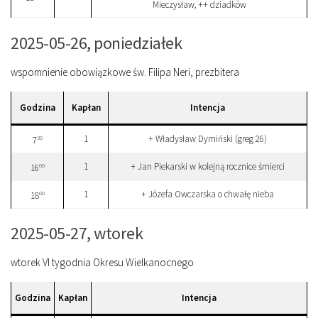
Mieczysław, ++ dziadków
2025-05-26, poniedziałek
wspomnienie obowiązkowe św. Filipa Neri, prezbitera
Godzina
Kapłan
Intencja
1
+ Władysław Dymiński (greg 26)
30
7
1
+ Jan Piekarski w kolejną rocznice śmierci
00
16
1
+ Józefa Owczarska o chwałę nieba
00
18
2025-05-27, wtorek
wtorek VI tygodnia Okresu Wielkanocnego
Godzina
Kapłan
Intencja