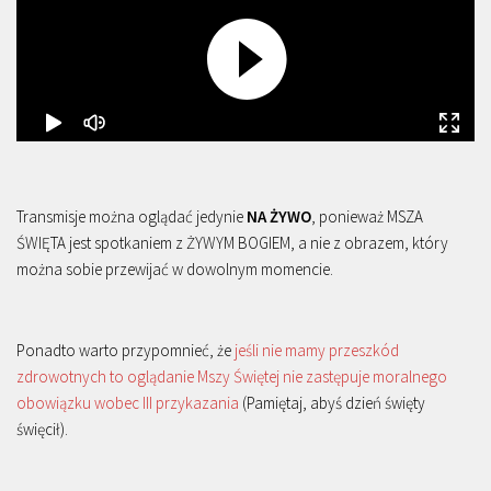
Transmisje można oglądać jedynie
NA ŻYWO
, ponieważ MSZA
ŚWIĘTA jest spotkaniem z ŻYWYM BOGIEM, a nie z obrazem, który
można sobie przewijać w dowolnym momencie.
Ponadto warto przypomnieć, że
jeśli nie mamy przeszkód
zdrowotnych to oglądanie Mszy Świętej nie zastępuje moralnego
obowiązku wobec III przykazania
(Pamiętaj, abyś dzień święty
święcił).