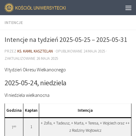
INTENCJE
Intencje na tydzień 2025-05-25 – 2025-05-31
PRZEZ
KS. KAMIL KASZTELAN
· OPUBLIKOWANE
24 MAJA 2025
·
ZAKTUALIZOWANE
26 MAJA 2025
VI tydzień Okresu Wielkanocnego
2025-05-24, niedziela
VI niedziela wielkanocna
Godzina
Kapłan
Intencja
+ Zofia, + Tadeusz, + Marta, + Teresa, + Wojciech oraz ++
1
30
7
z Rodziny Wojtowicz