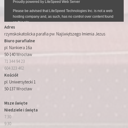
Adres
rzymskokatolicka parafia pw. Najświętszego Imienia Jezus
Biuro parafialne
pl. Nankiera 16a
50-140 Wrocław
71 344 94 23
604 323 462
Kościół
pl. Uniwersytecki 1
50-137 Wrocław
Msze święte
Niedziele i święta
7:30
9:30