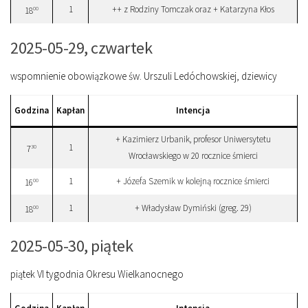
1
++ z Rodziny Tomczak oraz + Katarzyna Kłos
00
18
2025-05-29, czwartek
wspomnienie obowiązkowe św. Urszuli Ledóchowskiej, dziewicy
Godzina
Kapłan
Intencja
+ Kazimierz Urbanik, profesor Uniwersytetu
1
30
7
Wrocławskiego w 20 rocznice śmierci
1
+ Józefa Szemik w kolejną rocznice śmierci
00
16
1
+ Władysław Dymiński (greg. 29)
00
18
2025-05-30, piątek
piątek VI tygodnia Okresu Wielkanocnego