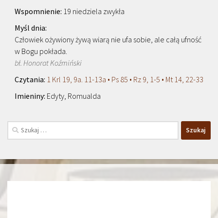
19 niedziela zwykła
Człowiek ożywiony żywą wiarą nie ufa sobie, ale całą ufność
w Bogu pokłada.
bł. Honorat Koźmiński
1 Krl 19, 9a. 11-13a • Ps 85 • Rz 9, 1-5 • Mt 14, 22-33
Edyty, Romualda
Szukaj: