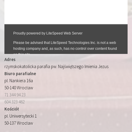
Adres
rzymskokatolicka parafia pw. Najświętszego Imienia Jezus
Biuro parafialne
pl. Nankiera 16a
50-140 Wrocław
71 344 94 23
604 323 462
Kościół
pl. Uniwersytecki 1
50-137 Wrocław