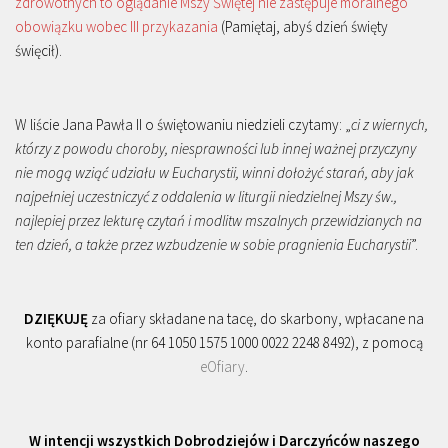
zdrowotnych to oglądanie Mszy Świętej nie zastępuje moralnego
obowiązku wobec III przykazania
(Pamiętaj, abyś dzień święty
święcił).
W liście Jana Pawła II o świętowaniu niedzieli czytamy: „
ci z wiernych,
którzy z powodu choroby, niesprawności lub innej ważnej przyczyny
nie mogą wziąć udziału w Eucharystii, winni dołożyć starań, aby jak
najpełniej uczestniczyć z oddalenia w liturgii niedzielnej Mszy św.,
najlepiej przez lekturę czytań i modlitw mszalnych przewidzianych na
ten dzień, a także przez wzbudzenie w sobie pragnienia Eucharystii
”.
DZIĘKUJĘ
za ofiary składane na tacę, do skarbony, wpłacane na
konto parafialne (nr 64 1050 1575 1000 0022 2248 8492), z pomocą
eOfiary
.
W intencji wszystkich Dobrodziejów i Darczyńców naszego