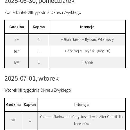
2025-06-30, poniedziałek
Poniedziałek XIII tygodnia Okresu Zwykłego
Godzina
Kapłan
Intencja
1
+ Bronisława, + Ryszard Wierowscy
30
7
1
+ Andrzej Muszyński (greg. 30)
00
16
1
+ Anna
00
18
2025-07-01, wtorek
Wtorek XIII tygodnia Okresu Zwykłego
Godzina
Kapłan
Intencja
O dar naśladowania Chrystusa i bycia Alter Christi dla
1
30
7
kapłanów