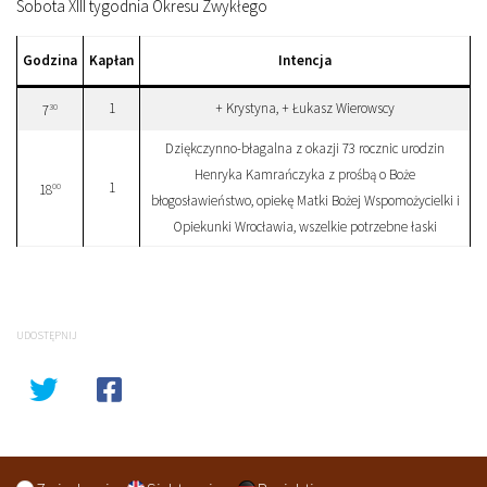
Sobota XIII tygodnia Okresu Zwykłego
Godzina
Kapłan
Intencja
1
+ Krystyna, + Łukasz Wierowscy
30
7
Dziękczynno-błagalna z okazji 73 rocznic urodzin
Henryka Kamrańczyka z prośbą o Boże
1
00
18
błogosławieństwo, opiekę Matki Bożej Wspomożycielki i
Opiekunki Wrocławia, wszelkie potrzebne łaski
UDOSTĘPNIJ