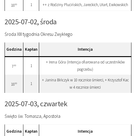
1
++ z Rodziny Plucińskich, Jareckich, Ułart, Ewkowskich
00
18
2025-07-02, środa
Środa XIII tygodnia Okresu Zwykłego
Godzina
Kapłan
Intencja
+ Irena Góra (Intencja ofiarowana od uczestników
1
30
7
pogrzebu)
+ Janina Bińczyk w 10 rocznice śmierci, + Krzysztof Kac
1
00
18
w 4 rocznice śmierci
2025-07-03, czwartek
Święto św. Tomasza, Apostoła
Godzina
Kapłan
Intencja