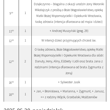
Dziękczynno – błagalna z okazji urodzin żony Weroniki
Mikołajczyk z prośbą o Boże błogosławieństwo, opiekę
1
30
9
Matki Bożej Wspomożycielki i Opiekunki Wrocławia,
łaskę zdrowia (intencja ofiarowana od męża i dzieci)
1
+ Andrzej Muszyński (greg. 29)
00
11
1
W intencji dzieci przyjmujących chrzest św.
30
12
O łaskę zdrowia, Boże błogosławieństwo, opiekę Matki
Bożej Wspomożycielki i Opiekunki Wrocławia dla sióstr:
2
Danuty, Ireny, Aliny, Elżbiety i Lidii oraz brata Jana z
30
12
rodzinami (intencja ofiarowana od brata Zygmunta z
żoną)
1
+ Sylwester Jasik
00
16
+ Jan, + Bronisława, + Marianna, + Zygmunt, + Janusz,
1
00
18
++ z rodziny Wójcik, Grzebalski, Moźdzeniów