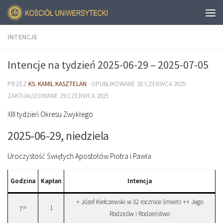
INTENCJE
Intencje na tydzień 2025-06-29 – 2025-07-05
PRZEZ
KS. KAMIL KASZTELAN
· OPUBLIKOWANE
28 CZERWCA 2025
·
ZAKTUALIZOWANE
29 CZERWCA 2025
XIII tydzień Okresu Zwykłego
2025-06-29, niedziela
Uroczystość Świętych Apostołów Piotra i Pawła
Godzina
Kapłan
Intencja
+ Józef Kiełczewski w 32 rocznice śmierci ++ Jego
1
30
7
Rodziców i Rodzeństwo