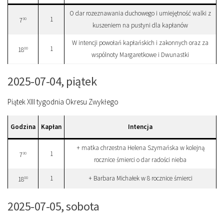
O dar rozeznawania duchowego i umiejętność walki z
1
30
7
kuszeniem na pustyni dla kapłanów
W intencji powołań kapłańskich i zakonnych oraz za
1
00
18
wspólnoty Margaretkowe i Dwunastki
2025-07-04, piątek
Piątek XIII tygodnia Okresu Zwykłego
Godzina
Kapłan
Intencja
+ matka chrzestna Helena Szymańska w kolejną
1
30
7
rocznice śmierci o dar radości nieba
1
+ Barbara Michałek w 8 rocznice śmierci
00
18
2025-07-05, sobota