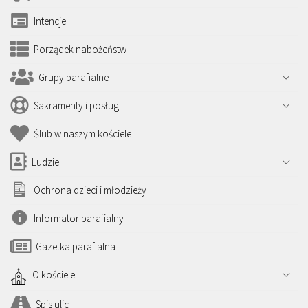
Intencje
Porządek nabożeństw
Grupy parafialne
Sakramenty i posługi
Ślub w naszym kościele
Ludzie
Ochrona dzieci i młodzieży
Informator parafialny
Gazetka parafialna
O kościele
Spis ulic