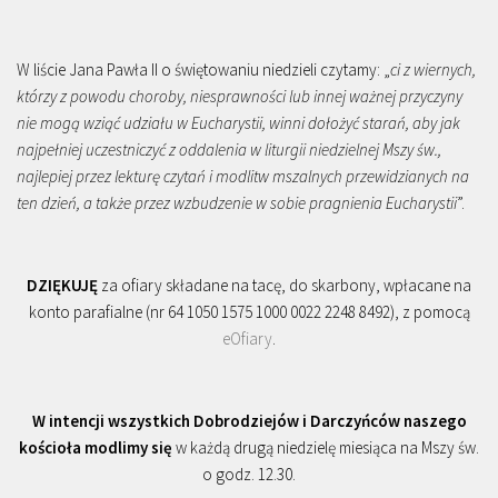
W liście Jana Pawła II o świętowaniu niedzieli czytamy: „
ci z wiernych,
którzy z powodu choroby, niesprawności lub innej ważnej przyczyny
nie mogą wziąć udziału w Eucharystii, winni dołożyć starań, aby jak
najpełniej uczestniczyć z oddalenia w liturgii niedzielnej Mszy św.,
najlepiej przez lekturę czytań i modlitw mszalnych przewidzianych na
ten dzień, a także przez wzbudzenie w sobie pragnienia Eucharystii
”.
DZIĘKUJĘ
za ofiary składane na tacę, do skarbony, wpłacane na
konto parafialne (nr 64 1050 1575 1000 0022 2248 8492), z pomocą
eOfiary
.
W intencji wszystkich Dobrodziejów i Darczyńców naszego
kościoła modlimy się
w każdą drugą niedzielę miesiąca na Mszy św.
o godz. 12.30.