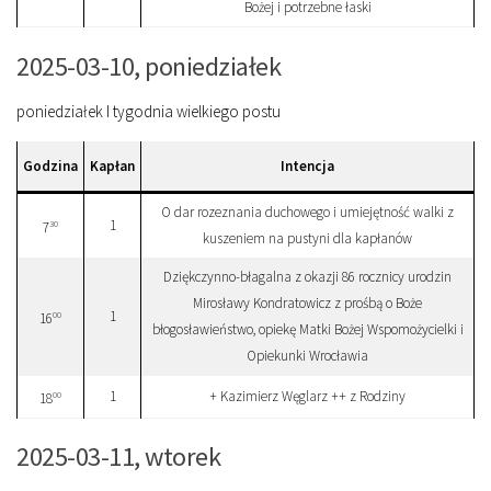
Bożej i potrzebne łaski
2025-03-10, poniedziałek
poniedziałek I tygodnia wielkiego postu
Godzina
Kapłan
Intencja
O dar rozeznania duchowego i umiejętność walki z
1
30
7
kuszeniem na pustyni dla kapłanów
Dziękczynno-błagalna z okazji 86 rocznicy urodzin
Mirosławy Kondratowicz z prośbą o Boże
1
00
16
błogosławieństwo, opiekę Matki Bożej Wspomożycielki i
Opiekunki Wrocławia
1
+ Kazimierz Węglarz ++ z Rodziny
00
18
2025-03-11, wtorek