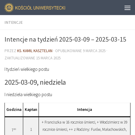
INTENCJE
Intencje na tydzień 2025-03-09 – 2025-03-15
PRZEZ
KS. KAMIL KASZTELAN
· OPUBLIKOWANE
9 MARCA 2025
·
ZAKTUALIZOWANE
15 MARCA 2025
I tydzień wielkiego postu
2025-03-09, niedziela
I niedziela wielkiego postu
Godzina
Kapłan
Intencja
+ Franciszka w 16 rocznice śmierci, + Włodzimierz w 39
1
rocznice śmierci, ++ z Rodziny: Furów, Małachowskich,
30
7