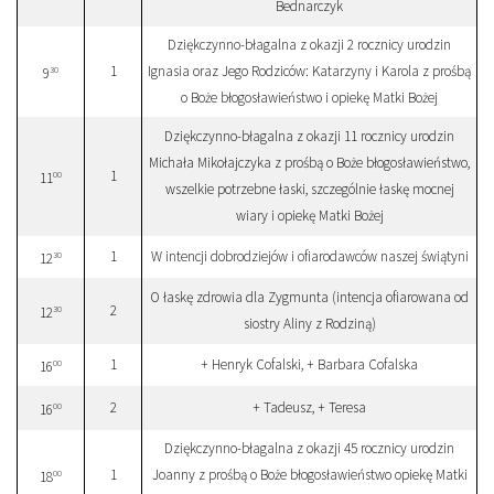
Bednarczyk
Dziękczynno-błagalna z okazji 2 rocznicy urodzin
1
Ignasia oraz Jego Rodziców: Katarzyny i Karola z prośbą
30
9
o Boże błogosławieństwo i opiekę Matki Bożej
Dziękczynno-błagalna z okazji 11 rocznicy urodzin
Michała Mikołajczyka z prośbą o Boże błogosławieństwo,
1
00
11
wszelkie potrzebne łaski, szczególnie łaskę mocnej
wiary i opiekę Matki Bożej
1
W intencji dobrodziejów i ofiarodawców naszej świątyni
30
12
O łaskę zdrowia dla Zygmunta (intencja ofiarowana od
2
30
12
siostry Aliny z Rodziną)
1
+ Henryk Cofalski, + Barbara Cofalska
00
16
2
+ Tadeusz, + Teresa
00
16
Dziękczynno-błagalna z okazji 45 rocznicy urodzin
1
Joanny z prośbą o Boże błogosławieństwo opiekę Matki
00
18