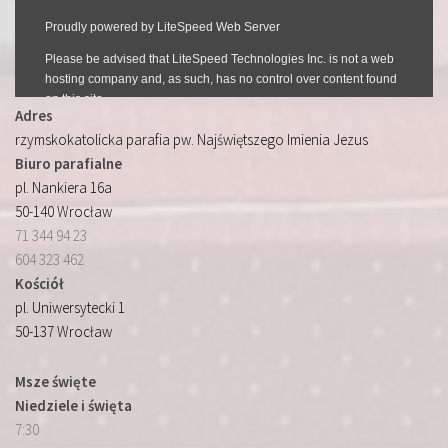
Adres
rzymskokatolicka parafia pw. Najświętszego Imienia Jezus
Biuro parafialne
pl. Nankiera 16a
50-140 Wrocław
71 344 94 23
604 323 462
Kościół
pl. Uniwersytecki 1
50-137 Wrocław
Msze święte
Niedziele i święta
7:30