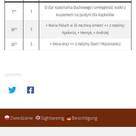
O dar rozeznania duchowego i umiejętność walki z
1
30
7
kuszeniem na pustyni dla kapłanów
+ Maria Paluch w 10 rocznicę śmierci ++ z rodziny:
1
00
16
Apolonia, + Henryk, + Andrzej
1
+ Irena oraz ++ z rodziny Goch i Możanowicz
00
18
UDOSTĘPNIJ
Zwiedzanie
Sightseeing
Besichtigung