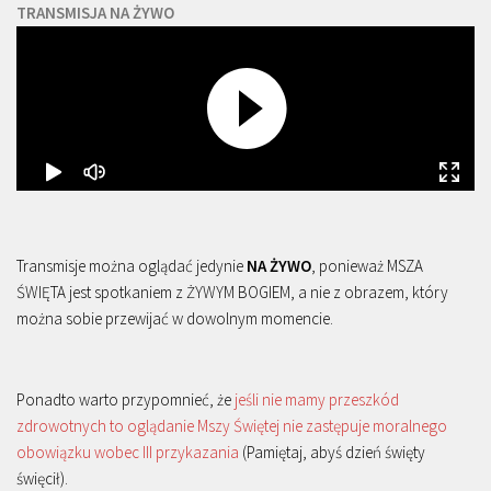
TRANSMISJA NA ŻYWO
Transmisje można oglądać jedynie
NA ŻYWO
, ponieważ MSZA
ŚWIĘTA jest spotkaniem z ŻYWYM BOGIEM, a nie z obrazem, który
można sobie przewijać w dowolnym momencie.
Ponadto warto przypomnieć, że
jeśli nie mamy przeszkód
zdrowotnych to oglądanie Mszy Świętej nie zastępuje moralnego
obowiązku wobec III przykazania
(Pamiętaj, abyś dzień święty
święcił).