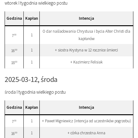
wtorek I tygodnia wielkiego postu
Godzina
Kapłan
Intencja
O dar naśladowania Chrystusa i bycia Alter Christi dla
1
30
7
kapłanów
1
+ siostra Krystyna w 12 rocznice śmierci
00
16
1
+ Kazimierz Felisiak
00
18
2025-03-12, środa
środa I tygodnia wielkiego postu
Godzina
Kapłan
Intencja
1
+ Paweł Migniewicz (intencja od uczestników pogrzebu)
30
7
1
+ córka chrzestna Anna
00
16