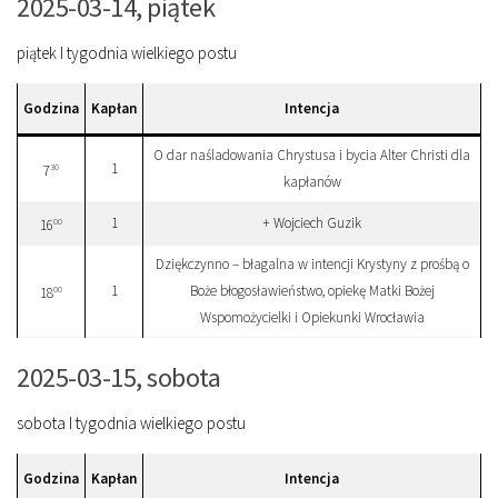
2025-03-14, piątek
piątek I tygodnia wielkiego postu
Godzina
Kapłan
Intencja
O dar naśladowania Chrystusa i bycia Alter Christi dla
1
30
7
kapłanów
1
+ Wojciech Guzik
00
16
Dziękczynno – błagalna w intencji Krystyny z prośbą o
1
Boże błogosławieństwo, opiekę Matki Bożej
00
18
Wspomożycielki i Opiekunki Wrocławia
2025-03-15, sobota
sobota I tygodnia wielkiego postu
Godzina
Kapłan
Intencja