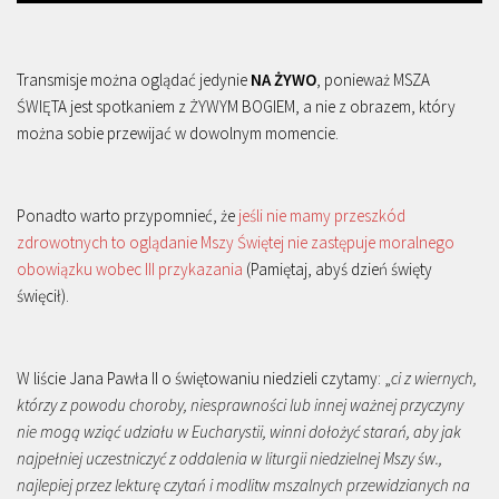
Transmisje można oglądać jedynie
NA ŻYWO
, ponieważ MSZA
ŚWIĘTA jest spotkaniem z ŻYWYM BOGIEM, a nie z obrazem, który
można sobie przewijać w dowolnym momencie.
Ponadto warto przypomnieć, że
jeśli nie mamy przeszkód
zdrowotnych to oglądanie Mszy Świętej nie zastępuje moralnego
obowiązku wobec III przykazania
(Pamiętaj, abyś dzień święty
święcił).
W liście Jana Pawła II o świętowaniu niedzieli czytamy: „
ci z wiernych,
którzy z powodu choroby, niesprawności lub innej ważnej przyczyny
nie mogą wziąć udziału w Eucharystii, winni dołożyć starań, aby jak
najpełniej uczestniczyć z oddalenia w liturgii niedzielnej Mszy św.,
najlepiej przez lekturę czytań i modlitw mszalnych przewidzianych na