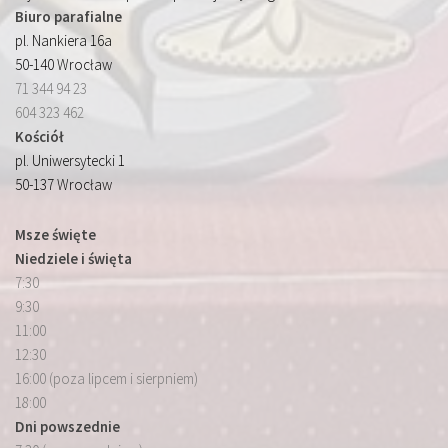
Biuro parafialne
pl. Nankiera 16a
50-140 Wrocław
71 344 94 23
604 323 462
Kościół
pl. Uniwersytecki 1
50-137 Wrocław
Msze święte
Niedziele i święta
7:30
9:30
11:00
12:30
16:00 (poza lipcem i sierpniem)
18:00
Dni powszednie