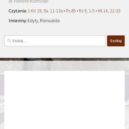
bł. Honorat Koźmiński
1 Krl 19, 9a. 11-13a • Ps 85 • Rz 9, 1-5 • Mt 14, 22-33
Edyty, Romualda
Szukaj: