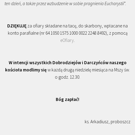
ten dzień, a także przez wzbudzenie w sobie pragnienia Eucharystii
”.
DZIĘKUJĘ
za ofiary składane na tacę, do skarbony, wpłacane na
konto parafialne (nr 64 1050 1575 1000 0022 2248 8492), z pomocą
eOfiary
.
W intencji wszystkich Dobrodziejów i Darczyńców naszego
kościoła modlimy się
w każdą drugą niedzielę miesiąca na Mszy św.
o godz. 12.30.
Bóg zapłać!
ks. Arkadiusz, proboszcz