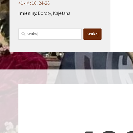
41 • Mt 16, 24-28
Doroty, Kajetana
Szukaj: