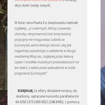
abyś dzień święty święcił).
W liście Jana Pawła II o świętowaniu niedzieli
czytamy: „
ci z wiernych, którzy z powodu
choroby, niesprawności lub innej ważnej
przyczyny nie mogą wziąć udziału w
Eucharystii, winni dołożyć starań, aby jak
najpełniej uczestniczyć z oddalenia w liturgii
niedzielnej Mszy św., najlepiej przez lekturę
czytań i modlitw mszalnych przewidzianych na
ten dzień, a także przez wzbudzenie w sobie
pragnienia Eucharystii
”.
DZIĘKUJĘ
za ofiary składane na tacę, do
skarbony, wpłacane na konto parafialne (nr
64 1050 1575 1000 0022 2248 8492), z pomocą