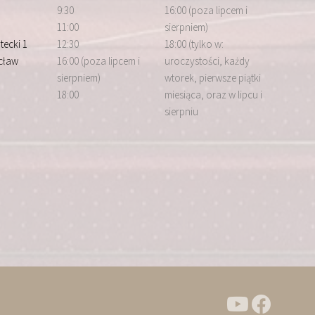
9:30
16:00 (poza lipcem i
11:00
sierpniem)
tecki 1
12:30
18:00 (tylko w:
cław
16:00 (poza lipcem i
uroczystości, każdy
sierpniem)
wtorek, pierwsze piątki
18:00
miesiąca, oraz w lipcu i
sierpniu