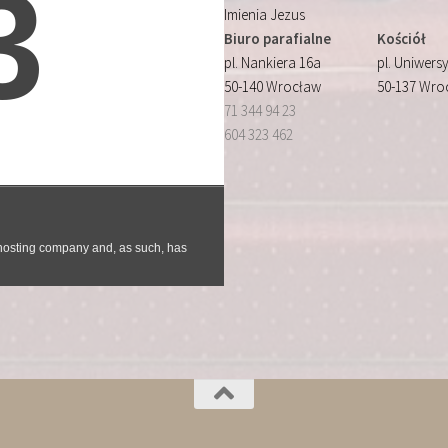
Imienia Jezus
Biuro parafialne
Kościół
pl. Nankiera 16a
pl. Uniwersy
50-140 Wrocław
50-137 Wro
71 344 94 23
604 323 462