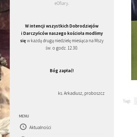
eOfiary
.
W intencji wszystkich Dobrodziejów
i Darczyńców naszego kościoła modlimy
się
w każdą drugą niedzielę miesiąca na Mszy
św. o godz. 12.30.
Bóg zapłać!
ks. Arkadiusz, proboszcz
Tagi:
MENU
Aktualności