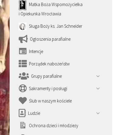
Matka Boża Wspomożycielka
i Opiekunka Wrocławia
Sługa Boży ks. Jan Schneider
Ogłoszenia parafialne
Intencje
Porządek nabożeństw
Grupy parafialne
Sakramenty i posługi
Ślub w naszym kościele
Ludzie
Ochrona dzieci i młodzieży