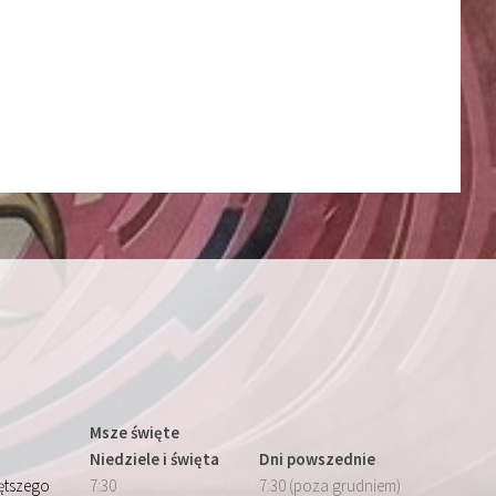
Msze święte
Niedziele i święta
Dni powszednie
iętszego
7:30
7:30 (poza grudniem)