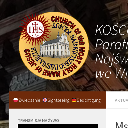
KOŚC
Paraf
Najśw
we Wr
Zwiedzanie
Sightseeing
Besichtigung
AKTUA
TRANSMISJA NA ŻYWO
Ms