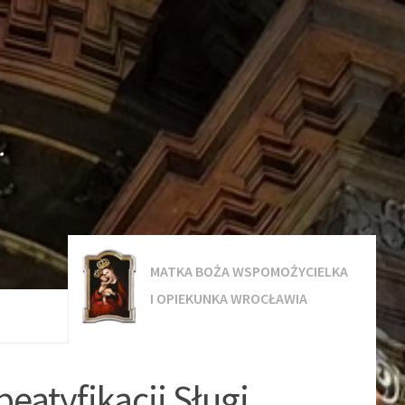
.
MATKA BOŻA WSPOMOŻYCIELKA
I OPIEKUNKA WROCŁAWIA
eatyfikacji Sługi