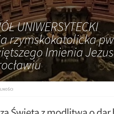
IÓŁ UNIWERSYTECKI
ia rzymskokatolicka pw
iętszego Imienia Jezus
ocławiu
LNOŚCI
za Święta z modlitwą o dar b