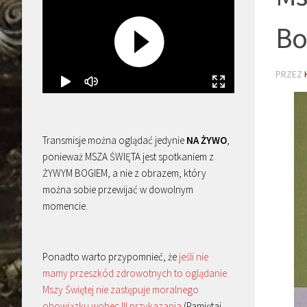
Bo
PRZEZ
Transmisje można oglądać jedynie
NA ŻYWO
,
ponieważ MSZA ŚWIĘTA jest spotkaniem z
ŻYWYM BOGIEM, a nie z obrazem, który
można sobie przewijać w dowolnym
momencie.
Ponadto warto przypomnieć, że
jeśli nie
mamy przeszkód zdrowotnych to oglądanie
Mszy Świętej nie zastępuje moralnego
obowiązku wobec III przykazania
(Pamiętaj,