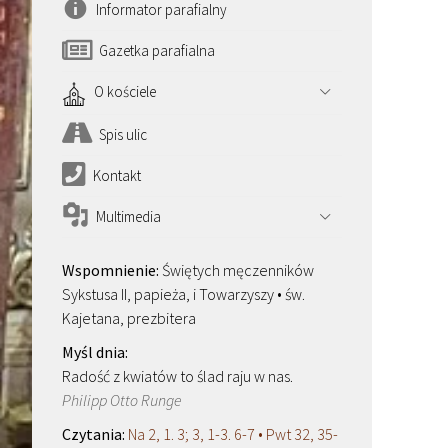
Informator parafialny
Gazetka parafialna
O kościele
Spis ulic
Kontakt
Multimedia
Świętych męczenników
Sykstusa II, papieża, i Towarzyszy • św.
Kajetana, prezbitera
Radość z kwiatów to ślad raju w nas.
Philipp Otto Runge
Na 2, 1. 3; 3, 1-3. 6-7 • Pwt 32, 35-