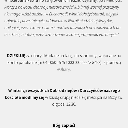
W liście Jana Pawła II o świętowaniu niedzieli czytamy: „
ci z wiernych,
którzy z powodu choroby, niesprawności lub innej ważnej przyczyny
nie mogą wziąć udziału w Eucharystii, winni dołożyć starań, aby jak
najpełniej uczestniczyć z oddalenia w liturgii niedzielnej Mszy św.,
najlepiej przez lekturę czytań i modlitw mszalnych przewidzianych na
ten dzień, a także przez wzbudzenie w sobie pragnienia Eucharystii
”.
DZIĘKUJĘ
za ofiary składane na tacę, do skarbony, wpłacane na
konto parafialne (nr 64 1050 1575 1000 0022 2248 8492), z pomocą
eOfiary
.
W intencji wszystkich Dobrodziejów i Darczyńców naszego
kościoła modlimy się
w każdą drugą niedzielę miesiąca na Mszy św.
o godz. 12.30.
Bóg zapłać!