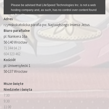
Adres
rzymskokatolicka parafia pw. Najświętszego Imienia Jezus
Biuro parafialne
pl. Nankiera 16a
50-140 Wrocław
71 344 94 23
604 323 462
Kościół
pl. Uniwersytecki 1
50-137 Wrocław
Msze święte
Niedziele i święta
7:30
9:30
11:00