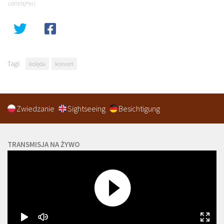
UDOSTĘPNIJ
Tagi:
kolęda
koncert
Zwiedzanie
Sightseeing
Besichtigung
TRANSMISJA NA ŻYWO