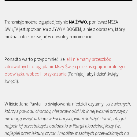
Transmisje można oglądać jedynie
NA ŻYWO
, ponieważ MSZA
ŚWIĘTA jest spotkaniem z ŻYWYM BOGIEM, a nie z obrazem, który
można sobie przewijać w dowolnym momencie.
Ponadto warto przypomnieć, że
jeśli nie mamy przeszkód
zdrowotnych to oglądanie Mszy Świętej nie zastępuje moralnego
obowiązku wobec III przykazania
(Pamiętaj, abyś dzień święty
święcił).
W liście Jana Pawła II o świętowaniu niedzieli czytamy: „
ci z wiernych,
którzy z powodu choroby, niesprawności lub innej ważnej przyczyny
nie mogą wziąć udziału w Eucharystii, winni dołożyć starań, aby jak
najpełniej uczestniczyć z oddalenia w liturgii niedzielnej Mszy św.,
najlepiej przez lekturę czytań i modlitw mszalnych przewidzianych na