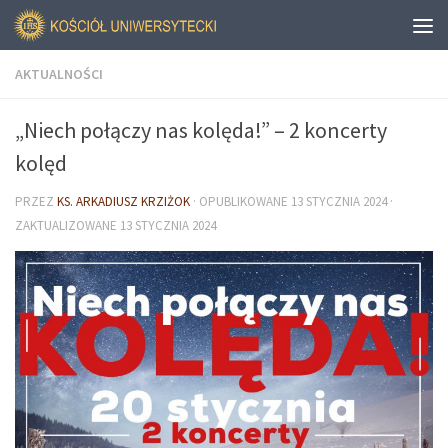
AKTUALNOŚCI
„Niech połączy nas kolęda!” – 2 koncerty
kolęd
PRZEZ
KS. ARKADIUSZ KRZIŻOK
· OPUBLIKOWANE
13 STYCZNIA 2024
·
ZAKTUALIZOWANE
13 STYCZNIA 2024