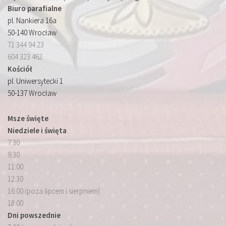
Biuro parafialne
pl. Nankiera 16a
50-140 Wrocław
71 344 94 23
604 323 462
Kościół
pl. Uniwersytecki 1
50-137 Wrocław
Msze święte
Niedziele i święta
7:30
9:30
11:00
12:30
16:00 (poza lipcem i sierpniem)
18:00
Dni powszednie