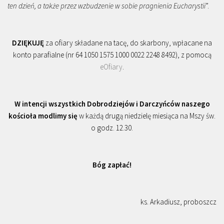
ten dzień, a także przez wzbudzenie w sobie pragnienia Eucharystii
”.
DZIĘKUJĘ
za ofiary składane na tacę, do skarbony, wpłacane na
konto parafialne (nr 64 1050 1575 1000 0022 2248 8492), z pomocą
eOfiary
.
W intencji wszystkich Dobrodziejów i Darczyńców naszego
kościoła modlimy się
w każdą drugą niedzielę miesiąca na Mszy św.
o godz. 12.30.
Bóg zapłać!
ks. Arkadiusz, proboszcz