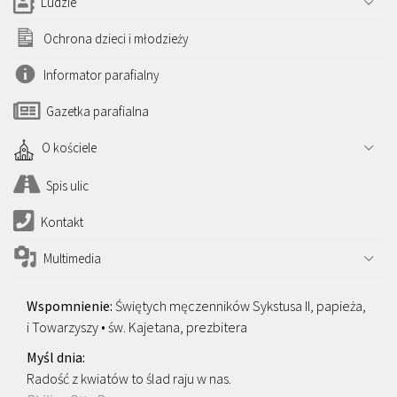
Ludzie
Ochrona dzieci i młodzieży
Informator parafialny
Gazetka parafialna
O kościele
Spis ulic
Kontakt
Multimedia
Świętych męczenników Sykstusa II, papieża,
i Towarzyszy • św. Kajetana, prezbitera
Radość z kwiatów to ślad raju w nas.