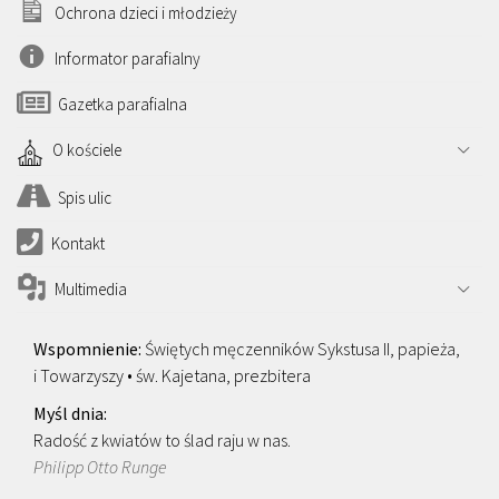
Ochrona dzieci i młodzieży
Informator parafialny
Gazetka parafialna
O kościele
Spis ulic
Kontakt
Multimedia
Świętych męczenników Sykstusa II, papieża,
i Towarzyszy • św. Kajetana, prezbitera
Radość z kwiatów to ślad raju w nas.
Philipp Otto Runge