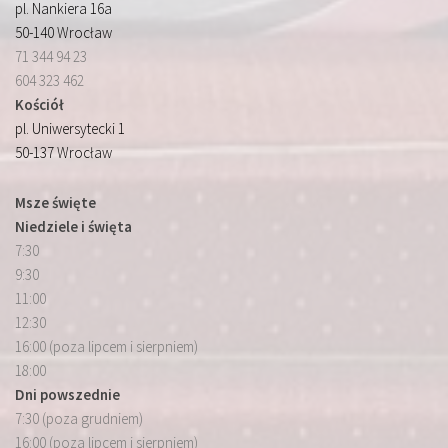
pl. Nankiera 16a
50-140 Wrocław
71 344 94 23
604 323 462
Kościół
pl. Uniwersytecki 1
50-137 Wrocław
Msze święte
Niedziele i święta
7:30
9:30
11:00
12:30
16:00 (poza lipcem i sierpniem)
18:00
Dni powszednie
7:30 (poza grudniem)
16:00 (poza lipcem i sierpniem)