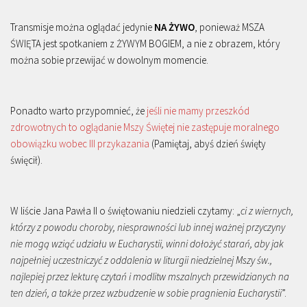
Transmisje można oglądać jedynie
NA ŻYWO
, ponieważ MSZA
ŚWIĘTA jest spotkaniem z ŻYWYM BOGIEM, a nie z obrazem, który
można sobie przewijać w dowolnym momencie.
Ponadto warto przypomnieć, że
jeśli nie mamy przeszkód
zdrowotnych to oglądanie Mszy Świętej nie zastępuje moralnego
obowiązku wobec III przykazania
(Pamiętaj, abyś dzień święty
święcił).
W liście Jana Pawła II o świętowaniu niedzieli czytamy: „
ci z wiernych,
którzy z powodu choroby, niesprawności lub innej ważnej przyczyny
nie mogą wziąć udziału w Eucharystii, winni dołożyć starań, aby jak
najpełniej uczestniczyć z oddalenia w liturgii niedzielnej Mszy św.,
najlepiej przez lekturę czytań i modlitw mszalnych przewidzianych na
ten dzień, a także przez wzbudzenie w sobie pragnienia Eucharystii
”.