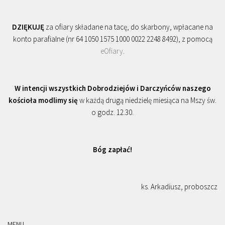
DZIĘKUJĘ
za ofiary składane na tacę, do skarbony, wpłacane na
konto parafialne (nr 64 1050 1575 1000 0022 2248 8492), z pomocą
eOfiary
.
W intencji wszystkich Dobrodziejów i Darczyńców naszego
kościoła modlimy się
w każdą drugą niedzielę miesiąca na Mszy św.
o godz. 12.30.
Bóg zapłać!
ks. Arkadiusz, proboszcz
MENU