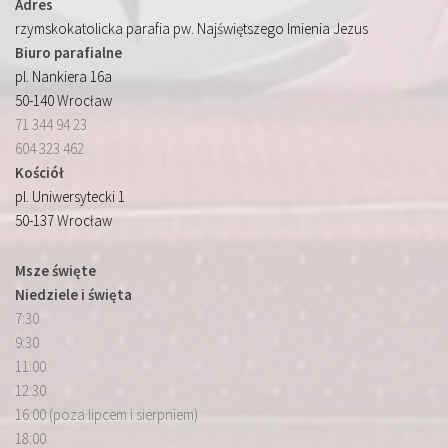
Adres
rzymskokatolicka parafia pw. Najświętszego Imienia Jezus
Biuro parafialne
pl. Nankiera 16a
50-140 Wrocław
71 344 94 23
604 323 462
Kościół
pl. Uniwersytecki 1
50-137 Wrocław
Msze święte
Niedziele i święta
7:30
9:30
11:00
12:30
16:00 (poza lipcem i sierpniem)
18:00