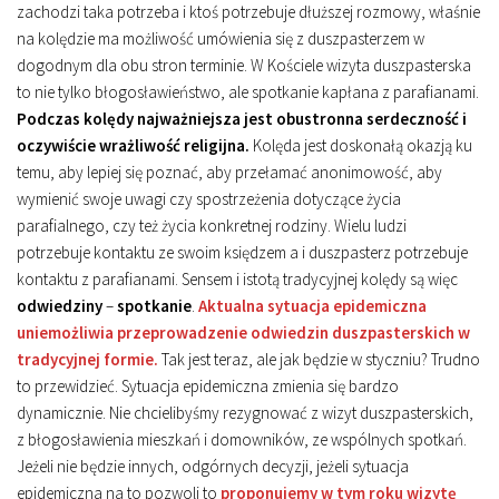
zachodzi taka potrzeba i ktoś potrzebuje dłuższej rozmowy, właśnie
na kolędzie ma możliwość umówienia się z duszpasterzem w
dogodnym dla obu stron terminie. W Kościele wizyta duszpasterska
to nie tylko błogosławieństwo, ale spotkanie kapłana z parafianami.
Podczas kolędy najważniejsza jest obustronna serdeczność i
oczywiście wrażliwość religijna.
Kolęda jest doskonałą okazją ku
temu, aby lepiej się poznać, aby przełamać anonimowość, aby
wymienić swoje uwagi czy spostrzeżenia dotyczące życia
parafialnego, czy też życia konkretnej rodziny. Wielu ludzi
potrzebuje kontaktu ze swoim księdzem a i duszpasterz potrzebuje
kontaktu z parafianami. Sensem i istotą tradycyjnej kolędy są więc
odwiedziny
–
spotkanie
.
Aktualna sytuacja epidemiczna
uniemożliwia przeprowadzenie odwiedzin duszpasterskich w
tradycyjnej formie.
Tak jest teraz, ale jak będzie w styczniu? Trudno
to przewidzieć. Sytuacja epidemiczna zmienia się bardzo
dynamicznie. Nie chcielibyśmy rezygnować z wizyt duszpasterskich,
z błogosławienia mieszkań i domowników, ze wspólnych spotkań.
Jeżeli nie będzie innych, odgórnych decyzji, jeżeli sytuacja
epidemiczna na to pozwoli to
proponujemy w tym roku wizytę