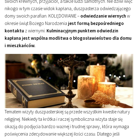
swoich krewnych, przyjaciół, a także ludzi samotnych. Nie dziwi więc
nikogo w tym czasie widok kapłana, duszpasterza odwiedzającego
domy swoich parafian. KOLĘDOWANIE –
odwiedzanie wiernych
w
okresie świąt Bożego Narodzenia
jest formą bezpośredniego
kontaktu
z wiernymi.
Kulminacyjnym punktem odwiedzin
kapłana jest wspólna modlitwa o błogosławieństwo dla domu
i mieszkańców.
Tematem wizyty duszpasterskiej są przede wszystkim kwestie natury
religijnej. Niekiedy ta krótka i raczej symboliczna wizyta staje się
okazją do podjęcia bardzo ważnej i trudnej sprawy, która wymaga
poświęcenia zdecydowanie większej ilości czasu. Dlatego jeśli