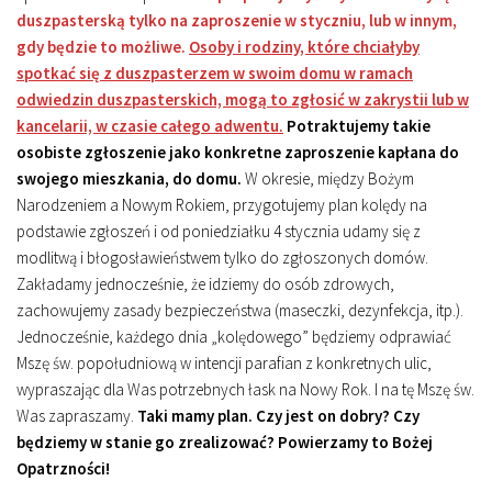
duszpasterską tylko na zaproszenie w styczniu, lub w innym,
gdy będzie to możliwe.
Osoby i rodziny, które chciałyby
spotkać się z duszpasterzem w swoim domu w ramach
odwiedzin duszpasterskich, mogą to zgłosić w zakrystii lub w
kancelarii, w czasie całego adwentu.
Potraktujemy takie
osobiste zgłoszenie jako konkretne zaproszenie kapłana do
swojego mieszkania, do domu.
W okresie, między Bożym
Narodzeniem a Nowym Rokiem, przygotujemy plan kolędy na
podstawie zgłoszeń i od poniedziałku 4 stycznia udamy się z
modlitwą i błogosławieństwem tylko do zgłoszonych domów.
Zakładamy jednocześnie, że idziemy do osób zdrowych,
zachowujemy zasady bezpieczeństwa (maseczki, dezynfekcja, itp.).
Jednocześnie, każdego dnia „kolędowego” będziemy odprawiać
Mszę św. popołudniową w intencji parafian z konkretnych ulic,
wypraszając dla Was potrzebnych łask na Nowy Rok. I na tę Mszę św.
Was zapraszamy.
Taki mamy plan. Czy jest on dobry? Czy
będziemy w stanie go zrealizować? Powierzamy to Bożej
Opatrzności!