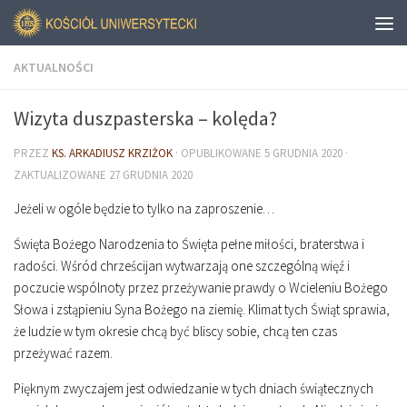
AKTUALNOŚCI
Wizyta duszpasterska – kolęda?
PRZEZ
KS. ARKADIUSZ KRZIŻOK
· OPUBLIKOWANE
5 GRUDNIA 2020
·
ZAKTUALIZOWANE
27 GRUDNIA 2020
Jeżeli w ogóle będzie to tylko na zaproszenie…
Święta Bożego Narodzenia to Święta pełne miłości, braterstwa i
radości. Wśród chrześcijan wytwarzają one szczególną więź i
poczucie wspólnoty przez przeżywanie prawdy o Wcieleniu Bożego
Słowa i zstąpieniu Syna Bożego na ziemię. Klimat tych Świąt sprawia,
że ludzie w tym okresie chcą być bliscy sobie, chcą ten czas
przeżywać razem.
Pięknym zwyczajem jest odwiedzanie w tych dniach świątecznych