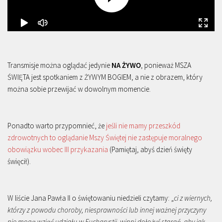
Transmisje można oglądać jedynie
NA ŻYWO
, ponieważ MSZA
ŚWIĘTA jest spotkaniem z ŻYWYM BOGIEM, a nie z obrazem, który
można sobie przewijać w dowolnym momencie.
Ponadto warto przypomnieć, że
jeśli nie mamy przeszkód
zdrowotnych to oglądanie Mszy Świętej nie zastępuje moralnego
obowiązku wobec III przykazania
(Pamiętaj, abyś dzień święty
święcił).
W liście Jana Pawła II o świętowaniu niedzieli czytamy: „
ci z wiernych,
którzy z powodu choroby, niesprawności lub innej ważnej przyczyny
nie mogą wziąć udziału w Eucharystii, winni dołożyć starań, aby jak