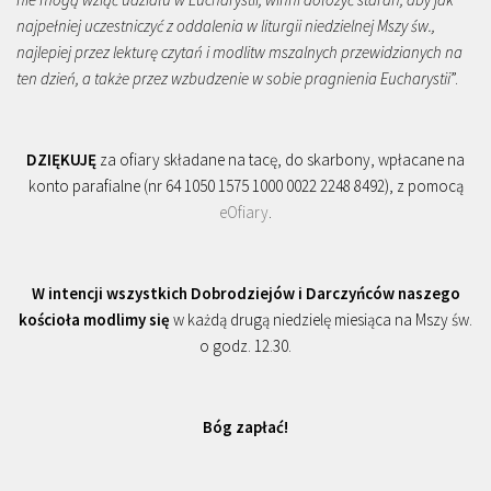
najpełniej uczestniczyć z oddalenia w liturgii niedzielnej Mszy św.,
najlepiej przez lekturę czytań i modlitw mszalnych przewidzianych na
ten dzień, a także przez wzbudzenie w sobie pragnienia Eucharystii
”.
DZIĘKUJĘ
za ofiary składane na tacę, do skarbony, wpłacane na
konto parafialne (nr 64 1050 1575 1000 0022 2248 8492), z pomocą
eOfiary
.
W intencji wszystkich Dobrodziejów i Darczyńców naszego
kościoła modlimy się
w każdą drugą niedzielę miesiąca na Mszy św.
o godz. 12.30.
Bóg zapłać!