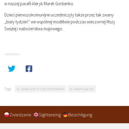
w naszej parafii kleryk Marek Gorbenko.
Dzieci pierwszokomunijne uczestniczyły także przez tak zwany
„biały tydzień” we wspólnej modlitwie podczas wieczornej Mszy
Świętej i nabożeństwa majowego.
UDOSTĘPNIJ
Tagi:
ks. prałat prof. dr hab. Piotr Nitecki
ks. Rafał Kupczak
Zwiedzanie
Sightseeing
Besichtigung