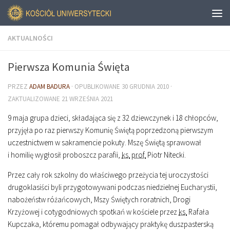
AKTUALNOŚCI
Pierwsza Komunia Święta
PRZEZ
ADAM BADURA
· OPUBLIKOWANE
30 GRUDNIA 2010
·
ZAKTUALIZOWANE
21 WRZEŚNIA 2021
9 maja grupa dzieci, składająca się z 32 dziewczynek i 18 chłopców,
przyjęła po raz pierwszy Komunię Świętą poprzedzoną pierwszym
uczestnictwem w sakramencie pokuty. Mszę Świętą sprawował
i homilię wygłosił proboszcz parafii,
ks.
prof.
Piotr Nitecki.
Przez cały rok szkolny do właściwego przeżycia tej uroczystości
drugoklasiści byli przygotowywani podczas niedzielnej Eucharystii,
nabożeństw różańcowych, Mszy Świętych roratnich, Drogi
Krzyżowej i cotygodniowych spotkań w kościele przez
ks.
Rafała
Kupczaka, któremu pomagał odbywający praktykę duszpasterską