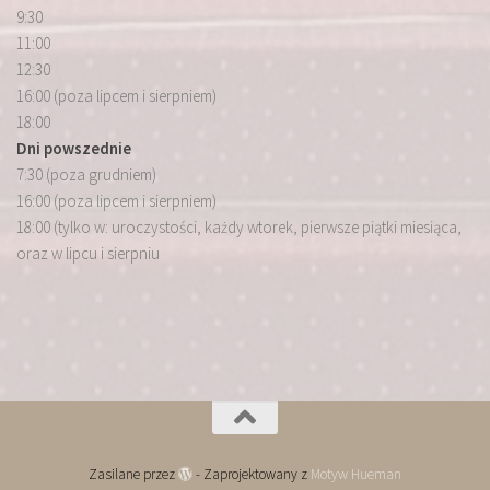
9:30
11:00
12:30
16:00 (poza lipcem i sierpniem)
18:00
Dni powszednie
7:30 (poza grudniem)
16:00 (poza lipcem i sierpniem)
18:00 (tylko w: uroczystości, każdy wtorek, pierwsze piątki miesiąca,
oraz w lipcu i sierpniu
Zasilane przez
- Zaprojektowany z
Motyw Hueman