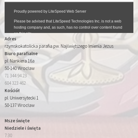
Adres
rzymskokatolicka parafia pw. Najświętszego Imienia Jezus
Biuro parafialne
pl. Nankiera 16a
50-140 Wrocław
71 344 94 23
604 323 462
Kościół
pl. Uniwersytecki 1
50-137 Wrocław
Msze święte
Niedziele i święta
7:30