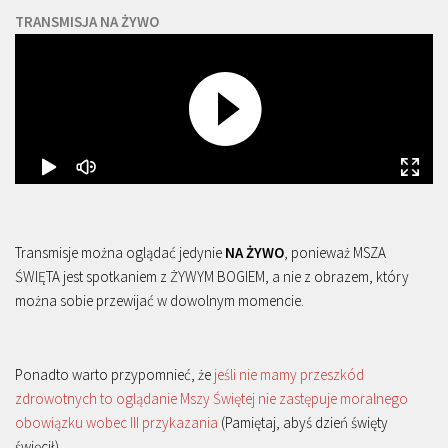
TRANSMISJA NA ŻYWO
Transmisje można oglądać jedynie
NA ŻYWO
, ponieważ MSZA
ŚWIĘTA jest spotkaniem z ŻYWYM BOGIEM, a nie z obrazem, który
można sobie przewijać w dowolnym momencie.
Ponadto warto przypomnieć, że
jeśli nie mamy przeszkód
zdrowotnych to oglądanie Mszy Świętej nie zastępuje moralnego
obowiązku wobec III przykazania
(Pamiętaj, abyś dzień święty
święcił).