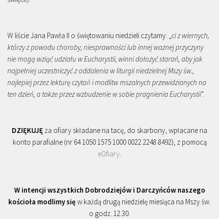
W liście Jana Pawła II o świętowaniu niedzieli czytamy: „
ci z wiernych,
którzy z powodu choroby, niesprawności lub innej ważnej przyczyny
nie mogą wziąć udziału w Eucharystii, winni dołożyć starań, aby jak
najpełniej uczestniczyć z oddalenia w liturgii niedzielnej Mszy św.,
najlepiej przez lekturę czytań i modlitw mszalnych przewidzianych na
ten dzień, a także przez wzbudzenie w sobie pragnienia Eucharystii
”.
DZIĘKUJĘ
za ofiary składane na tacę, do skarbony, wpłacane na
konto parafialne (nr 64 1050 1575 1000 0022 2248 8492), z pomocą
eOfiary
.
W intencji wszystkich Dobrodziejów i Darczyńców naszego
kościoła modlimy się
w każdą drugą niedzielę miesiąca na Mszy św.
o godz. 12.30.