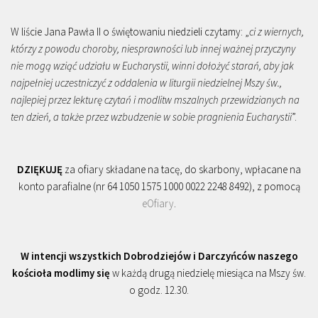
W liście Jana Pawła II o świętowaniu niedzieli czytamy: „
ci z wiernych,
którzy z powodu choroby, niesprawności lub innej ważnej przyczyny
nie mogą wziąć udziału w Eucharystii, winni dołożyć starań, aby jak
najpełniej uczestniczyć z oddalenia w liturgii niedzielnej Mszy św.,
najlepiej przez lekturę czytań i modlitw mszalnych przewidzianych na
ten dzień, a także przez wzbudzenie w sobie pragnienia Eucharystii
”.
DZIĘKUJĘ
za ofiary składane na tacę, do skarbony, wpłacane na
konto parafialne (nr 64 1050 1575 1000 0022 2248 8492), z pomocą
eOfiary
.
W intencji wszystkich Dobrodziejów i Darczyńców naszego
kościoła modlimy się
w każdą drugą niedzielę miesiąca na Mszy św.
o godz. 12.30.