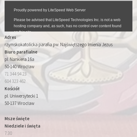
Adres
rzymskokatolicka parafia pw. Najświętszego Imienia Jezus
Biuro parafialne
pl. Nankiera 16a
50-140 Wrocław
71 344 94 23
604 323 462
Kościół
pl. Uniwersytecki 1
50-137 Wrocław
Msze święte
Niedziele i święta
7:30