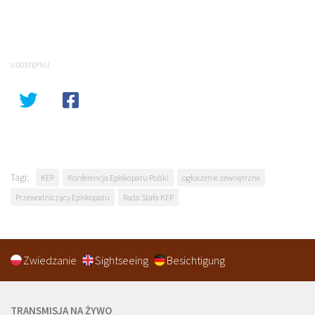
UDOSTĘPNIJ
Tagi:
KEP
Konferencja Episkopatu Polski
ogłoszenie zewnętrzne
Przewodniczący Episkopatu
Rada Stała KEP
Zwiedzanie
Sightseeing
Besichtigung
TRANSMISJA NA ŻYWO