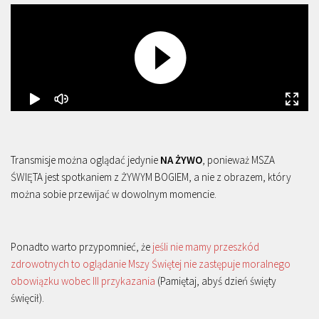
Transmisje można oglądać jedynie
NA ŻYWO
, ponieważ MSZA
ŚWIĘTA jest spotkaniem z ŻYWYM BOGIEM, a nie z obrazem, który
można sobie przewijać w dowolnym momencie.
Ponadto warto przypomnieć, że
jeśli nie mamy przeszkód
zdrowotnych to oglądanie Mszy Świętej nie zastępuje moralnego
obowiązku wobec III przykazania
(Pamiętaj, abyś dzień święty
święcił).