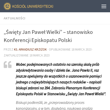
AKTUALNOŚCI
„Święty Jan Paweł Wielki” – stanowisko
Konferencji Episkopatu Polski
PRZEZ
KS. ARKADIUSZ KRZIŻOK
· OPUBLIKOWANE
18 MARCA 2023
·
ZAKTUALIZOWANE
18 MARCA 2023
Wobec podejmowanych ostatnio na szeroką skalę prób
zdyskredytowania osoby i dzieła św. Jana Pawła II, raz
jeszcze apelujemy do wszystkich o uszanowanie pamięci
jednego z najwybitniejszych naszych rodaków – napisali
biskupi zebrani na 394. Zebraniu Plenarnym Konferencji
Episkopatu Polski w Stanowisku „Święty Jan Paweł Wielki”.
Biskupi podkreślili, że „przeprowadzony proces
kanonizacyjny, a w tym, dogłębna, naukowa analiza