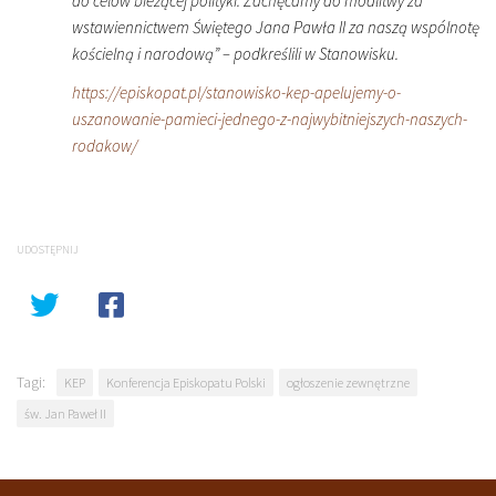
do celów bieżącej polityki. Zachęcamy do modlitwy za
wstawiennictwem Świętego Jana Pawła II za naszą wspólnotę
kościelną i narodową” – podkreślili w Stanowisku.
https://episkopat.pl/stanowisko-kep-apelujemy-o-
uszanowanie-pamieci-jednego-z-najwybitniejszych-naszych-
rodakow/
UDOSTĘPNIJ
Tagi:
KEP
Konferencja Episkopatu Polski
ogłoszenie zewnętrzne
św. Jan Paweł II