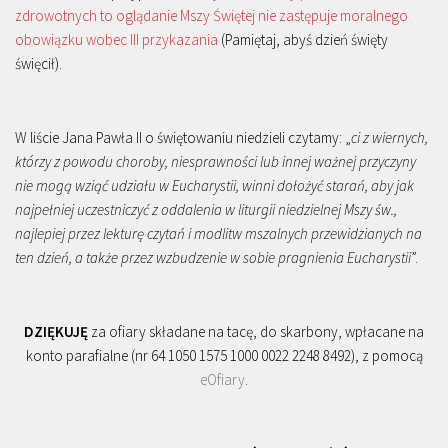
zdrowotnych to oglądanie Mszy Świętej nie zastępuje moralnego
obowiązku wobec III przykazania
(Pamiętaj, abyś dzień święty
święcił).
W liście Jana Pawła II o świętowaniu niedzieli czytamy: „
ci z wiernych,
którzy z powodu choroby, niesprawności lub innej ważnej przyczyny
nie mogą wziąć udziału w Eucharystii, winni dołożyć starań, aby jak
najpełniej uczestniczyć z oddalenia w liturgii niedzielnej Mszy św.,
najlepiej przez lekturę czytań i modlitw mszalnych przewidzianych na
ten dzień, a także przez wzbudzenie w sobie pragnienia Eucharystii
”.
DZIĘKUJĘ
za ofiary składane na tacę, do skarbony, wpłacane na
konto parafialne (nr 64 1050 1575 1000 0022 2248 8492), z pomocą
eOfiary
.