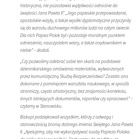
historyczna, nie pozostawia wątpliwości odnośnie do
świętości Jana Pawła II”. „Jego papieskie przepowiadanie,
apostolskie wizyty, a także wysiłki dyplomatyczne przyczyniły
się do wzrostu duchowego milionów ludzi na całym świecie.
Dla nich Papież Polak był i pozostaje moralnym punktem
odniesienia, nauczycielem wiary, a także orędownikiem w
niebie” – dodali.
„Czy pozwolimy odebrać sobie ten skarb na podstawie
dziennikarskiego omówienia materiałów, wytworzonych
przez komunistyczną Służbę Bezpieczeństwa? Zostało ono
dokonane z pominięciem warsztatu naukowego, w sposób
stronniczy, często ahistoryczny, bez znajomości kontekstu,
innych istniejących dokumentów, raportów czy opracowań” –
czytamy w Stanowisku.
Biskupi podziękowali wszystkim, którzy z odwagą i
stanowczością bronią dobrego imienia Świętego Jana Pawła
II. „Apelujemy, aby nie wykorzystywać osoby Papieża Polaka