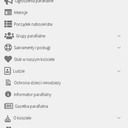
Ogłoszenia parafialne
Intencje
Porządek nabożeństw
Grupy parafialne
Sakramenty i posługi
Ślub w naszym kościele
Ludzie
Ochrona dzieci i młodzieży
Informator parafialny
Gazetka parafialna
O kościele