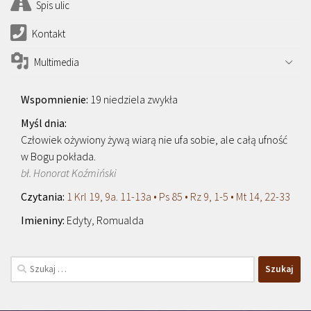
Spis ulic
Kontakt
Multimedia
19 niedziela zwykła
Człowiek ożywiony żywą wiarą nie ufa sobie, ale całą ufność
w Bogu pokłada.
bł. Honorat Koźmiński
1 Krl 19, 9a. 11-13a • Ps 85 • Rz 9, 1-5 • Mt 14, 22-33
Edyty, Romualda
Szukaj: