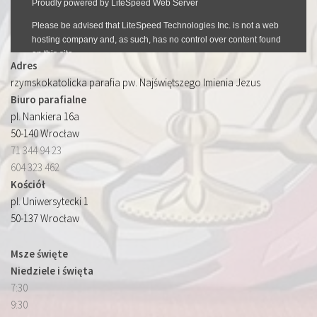
Adres
rzymskokatolicka parafia pw. Najświętszego Imienia Jezus
Biuro parafialne
pl. Nankiera 16a
50-140 Wrocław
71 344 94 23
604 323 462
Kościół
pl. Uniwersytecki 1
50-137 Wrocław
Msze święte
Niedziele i święta
7:30
9:30