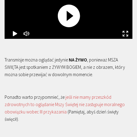
Transmisje można oglądać jedynie
NA ŻYWO
, ponieważ MSZA
ŚWIĘTA jest spotkaniem z ŻYWYM BOGIEM, a nie z obrazem, który
można sobie przewijać w dowolnym momencie.
Ponadto warto przypomnieć, że
jeśli nie mamy przeszkód
zdrowotnych to oglądanie Mszy Świętej nie zastępuje moralnego
obowiązku wobec III przykazania
(Pamiętaj, abyś dzień święty
święcił).