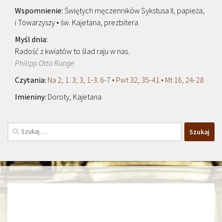
Świętych męczenników Sykstusa II, papieża,
i Towarzyszy • św. Kajetana, prezbitera
Radość z kwiatów to ślad raju w nas.
Philipp Otto Runge
Na 2, 1. 3; 3, 1-3. 6-7 • Pwt 32, 35-41 • Mt 16, 24-28
Doroty, Kajetana
Szukaj: