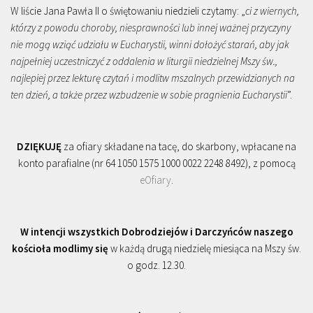
W liście Jana Pawła II o świętowaniu niedzieli czytamy: „
ci z wiernych,
którzy z powodu choroby, niesprawności lub innej ważnej przyczyny
nie mogą wziąć udziału w Eucharystii, winni dołożyć starań, aby jak
najpełniej uczestniczyć z oddalenia w liturgii niedzielnej Mszy św.,
najlepiej przez lekturę czytań i modlitw mszalnych przewidzianych na
ten dzień, a także przez wzbudzenie w sobie pragnienia Eucharystii
”.
DZIĘKUJĘ
za ofiary składane na tacę, do skarbony, wpłacane na
konto parafialne (nr 64 1050 1575 1000 0022 2248 8492), z pomocą
eOfiary
.
W intencji wszystkich Dobrodziejów i Darczyńców naszego
kościoła modlimy się
w każdą drugą niedzielę miesiąca na Mszy św.
o godz. 12.30.