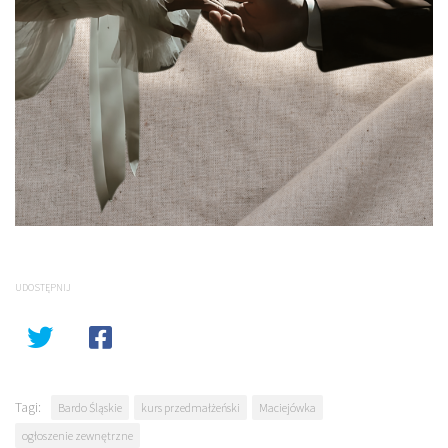
UDOSTĘPNIJ
Tagi:
Bardo Śląskie
kurs przedmałżeński
Maciejówka
ogłoszenie zewnętrzne