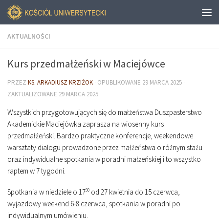
AKTUALNOŚCI
Kurs przedmałżeński w Maciejówce
PRZEZ
KS. ARKADIUSZ KRZIŻOK
· OPUBLIKOWANE
29 MARCA 2025
·
ZAKTUALIZOWANE
29 MARCA 2025
Wszystkich przygotowujących się do małżeństwa Duszpasterstwo
Akademickie Maciejówka zaprasza na wiosenny kurs
przedmałżeński. Bardzo praktyczne konferencje, weekendowe
warsztaty dialogu prowadzone przez małżeństwa o różnym stażu
oraz indywidualne spotkania w poradni małżeńskiej i to wszystko
raptem w 7 tygodni.
Spotkania w niedziele o 17
30
od 27 kwietnia do 15 czerwca,
wyjazdowy weekend 6-8 czerwca, spotkania w poradni po
indywidualnym umówieniu.