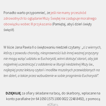
Ponadto warto przypomnieć, że
jeśli nie mamy przeszkód
zdrowotnych to oglądanie Mszy Świętej nie zastępuje moralnego
obowiązku wobec III przykazania
(Pamiętaj, abyś dzień święty
święcił).
W liście Jana Pawła II o świętowaniu niedzieli czytamy: „
ci z wiernych,
którzy z powodu choroby, niesprawności lub innej ważnej przyczyny
nie mogą wziąć udziału w Eucharystii, winni dołożyć starań, aby jak
najpełniej uczestniczyć z oddalenia w liturgii niedzielnej Mszy św.,
najlepiej przez lekturę czytań i modlitw mszalnych przewidzianych na
ten dzień, a także przez wzbudzenie w sobie pragnienia Eucharystii
”.
DZIĘKUJĘ
za ofiary składane na tacę, do skarbony, wpłacane na
konto parafialne (nr 64 1050 1575 1000 0022 2248 8492), z pomocą
eOfiary
.