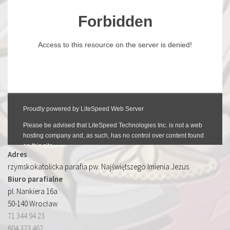
Adres
rzymskokatolicka parafia pw. Najświętszego Imienia Jezus
Biuro parafialne
pl. Nankiera 16a
50-140 Wrocław
71 344 94 23
604 323 462