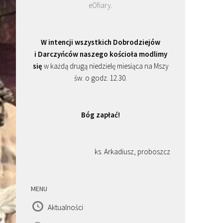
eOfiary
.
W intencji wszystkich Dobrodziejów
i Darczyńców naszego kościoła modlimy
się
w każdą drugą niedzielę miesiąca na Mszy
św. o godz. 12.30.
Bóg zapłać!
ks. Arkadiusz, proboszcz
MENU
Aktualności