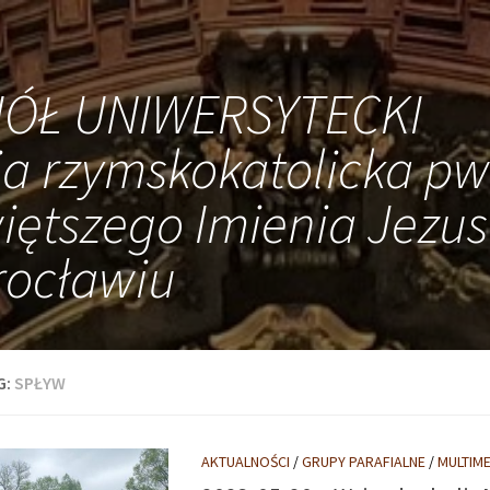
IÓŁ UNIWERSYTECKI
ia rzymskokatolicka pw
iętszego Imienia Jezus
ocławiu
G:
SPŁYW
AKTUALNOŚCI
/
GRUPY PARAFIALNE
/
MULTIME