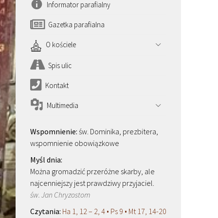
Informator parafialny
Gazetka parafialna
O kościele
Spis ulic
Kontakt
Multimedia
św. Dominika, prezbitera,
wspomnienie obowiązkowe
Można gromadzić przeróżne skarby, ale
najcenniejszy jest prawdziwy przyjaciel.
św. Jan Chryzostom
Ha 1, 12 – 2, 4 • Ps 9 • Mt 17, 14-20