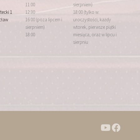
11:00
sierpniem)
tecki 1
12:30
18:00 (tylko w:
cław
16:00 (poza lipcem i
uroczystości, każdy
sierpniem)
wtorek, pierwsze piątki
18:00
miesiąca, oraz w lipcu i
sierpniu