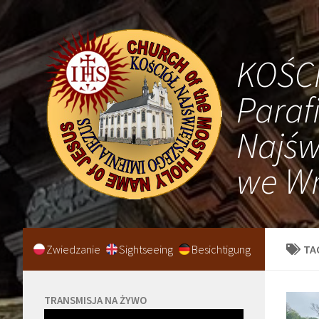
KOŚC
Paraf
Najśw
we Wr
Zwiedzanie
Sightseeing
Besichtigung
TA
TRANSMISJA NA ŻYWO