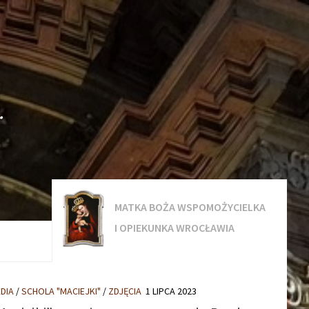
.
MATKA BOŻA WSPOMOŻYCIELKA
I OPIEKUNKA WROCŁAWIA
DIA
/
SCHOLA "MACIEJKI"
/
ZDJĘCIA
1 LIPCA 2023