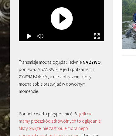
Transmisje można oglądać jedynie
NA ŻYWO
,
ponieważ MSZA ŚWIĘTA jest spotkaniem z
ŻYWYM BOGIEM, a nie z obrazem, który
można sobie przewijać w dowolnym
momencie.
Ponadto warto przypomnieć, że
jeśli nie
mamy przeszkód zdrowotnych to oglądanie
Mszy Świętej nie zastępuje moralnego
obowiązku wobec III przykazania
(Pamiętaj,