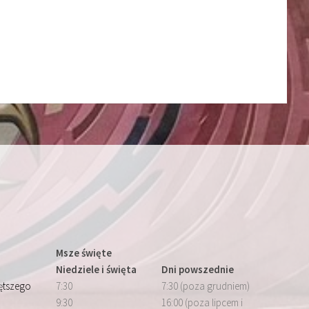
Msze święte
Niedziele i święta
Dni powszednie
iętszego
7:30
7:30 (poza grudniem)
9:30
16:00 (poza lipcem i