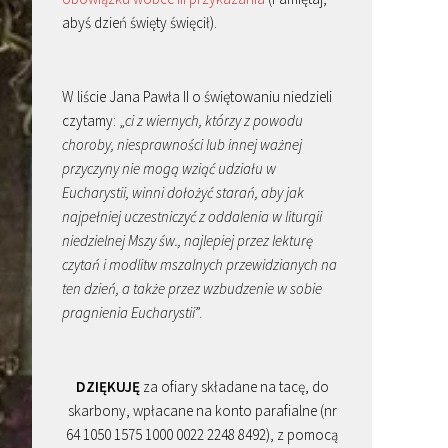
abyś dzień święty święcił).
W liście Jana Pawła II o świętowaniu niedzieli
czytamy: „
ci z wiernych, którzy z powodu
choroby, niesprawności lub innej ważnej
przyczyny nie mogą wziąć udziału w
Eucharystii, winni dołożyć starań, aby jak
najpełniej uczestniczyć z oddalenia w liturgii
niedzielnej Mszy św., najlepiej przez lekturę
czytań i modlitw mszalnych przewidzianych na
ten dzień, a także przez wzbudzenie w sobie
pragnienia Eucharystii
”.
DZIĘKUJĘ
za ofiary składane na tacę, do
skarbony, wpłacane na konto parafialne (nr
64 1050 1575 1000 0022 2248 8492), z pomocą