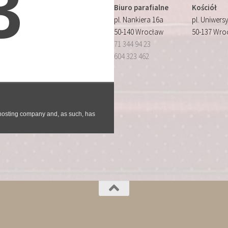
Biuro parafialne
Kościół
pl. Nankiera 16a
pl. Uniwersy
50-140 Wrocław
50-137 Wro
71 344 94 23
604 323 462