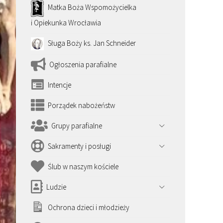
Matka Boża Wspomożycielka
i Opiekunka Wrocławia
Sługa Boży ks. Jan Schneider
Ogłoszenia parafialne
Intencje
Porządek nabożeństw
Grupy parafialne
Sakramenty i posługi
Ślub w naszym kościele
Ludzie
Ochrona dzieci i młodzieży