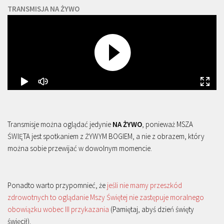
TRANSMISJA NA ŻYWO
Transmisje można oglądać jedynie
NA ŻYWO
, ponieważ MSZA
ŚWIĘTA jest spotkaniem z ŻYWYM BOGIEM, a nie z obrazem, który
można sobie przewijać w dowolnym momencie.
Ponadto warto przypomnieć, że
jeśli nie mamy przeszkód
zdrowotnych to oglądanie Mszy Świętej nie zastępuje moralnego
obowiązku wobec III przykazania
(Pamiętaj, abyś dzień święty
święcił).