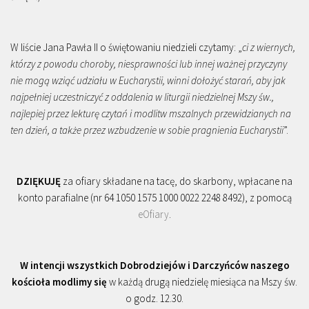
W liście Jana Pawła II o świętowaniu niedzieli czytamy: „
ci z wiernych,
którzy z powodu choroby, niesprawności lub innej ważnej przyczyny
nie mogą wziąć udziału w Eucharystii, winni dołożyć starań, aby jak
najpełniej uczestniczyć z oddalenia w liturgii niedzielnej Mszy św.,
najlepiej przez lekturę czytań i modlitw mszalnych przewidzianych na
ten dzień, a także przez wzbudzenie w sobie pragnienia Eucharystii
”.
DZIĘKUJĘ
za ofiary składane na tacę, do skarbony, wpłacane na
konto parafialne (nr 64 1050 1575 1000 0022 2248 8492), z pomocą
eOfiary
.
W intencji wszystkich Dobrodziejów i Darczyńców naszego
kościoła modlimy się
w każdą drugą niedzielę miesiąca na Mszy św.
o godz. 12.30.