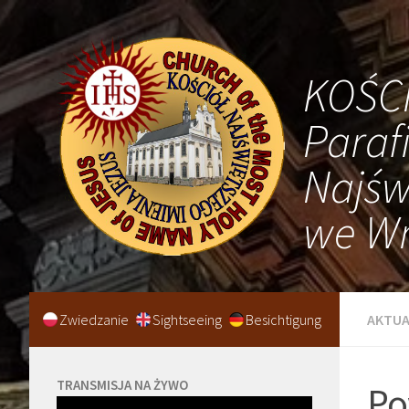
KOŚC
Paraf
Najśw
we Wr
Zwiedzanie
Sightseeing
Besichtigung
AKTUA
TRANSMISJA NA ŻYWO
Po