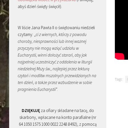
abyś dzień święty święcił).
W liście Jana Pawła II o świętowaniu niedzieli
czytamy: „
ci z wiernych, którzy z powodu
choroby, niesprawności lub innej ważnej
przyczyny nie mogą wziąć udziału w
Eucharystii, winni dołożyć starań, aby jak
najpełniej uczestniczyć z oddalenia w liturgii
niedzielnej Mszy św., najlepiej przez lekturę
czytań i modlitw mszalnych przewidzianych na
Tagi:
ten dzień, a także przez wzbudzenie w sobie
pragnienia Eucharystii
”.
DZIĘKUJĘ
za ofiary składane na tacę, do
skarbony, wpłacane na konto parafialne (nr
64 1050 1575 1000 0022 2248 8492), z pomocą