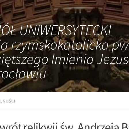
IÓŁ UNIWERSYTECKI
ia rzymskokatolicka pw
iętszego Imienia Jezus
ocławiu
LNOŚCI
wrót relikwii św. Andrzeja B