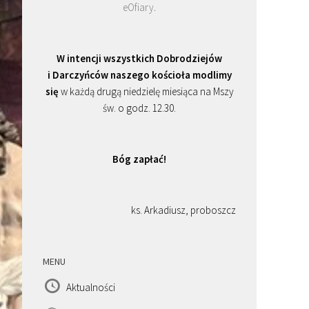
eOfiary
.
W intencji wszystkich Dobrodziejów
i Darczyńców naszego kościoła modlimy
się
w każdą drugą niedzielę miesiąca na Mszy
św. o godz. 12.30.
Bóg zapłać!
ks. Arkadiusz, proboszcz
MENU
Aktualności