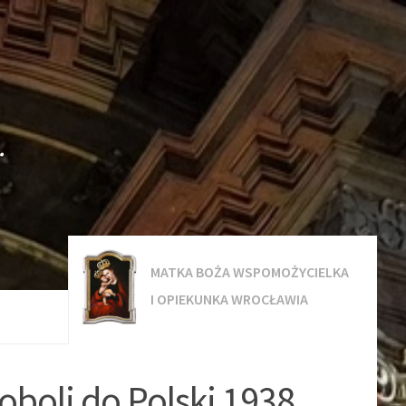
.
MATKA BOŻA WSPOMOŻYCIELKA
I OPIEKUNKA WROCŁAWIA
oboli do Polski 1938