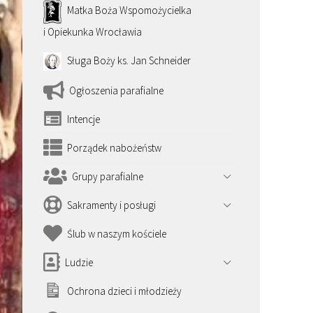
Matka Boża Wspomożycielka
i Opiekunka Wrocławia
Sługa Boży ks. Jan Schneider
Ogłoszenia parafialne
Intencje
Porządek nabożeństw
Grupy parafialne
Sakramenty i posługi
Ślub w naszym kościele
Ludzie
Ochrona dzieci i młodzieży