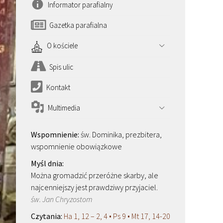
Informator parafialny
Gazetka parafialna
O kościele
Spis ulic
Kontakt
Multimedia
św. Dominika, prezbitera,
wspomnienie obowiązkowe
Można gromadzić przeróżne skarby, ale
najcenniejszy jest prawdziwy przyjaciel.
św. Jan Chryzostom
Ha 1, 12 – 2, 4 • Ps 9 • Mt 17, 14-20