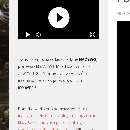
PRZEZ
Transmisje można oglądać jedynie
NA ŻYWO
,
ponieważ MSZA ŚWIĘTA jest spotkaniem z
ŻYWYM BOGIEM, a nie z obrazem, który
można sobie przewijać w dowolnym
momencie.
Ponadto warto przypomnieć, że
jeśli nie
mamy przeszkód zdrowotnych to oglądanie
Mszy Świętej nie zastępuje moralnego
obowiązku wobec III przykazania
(Pamiętaj,