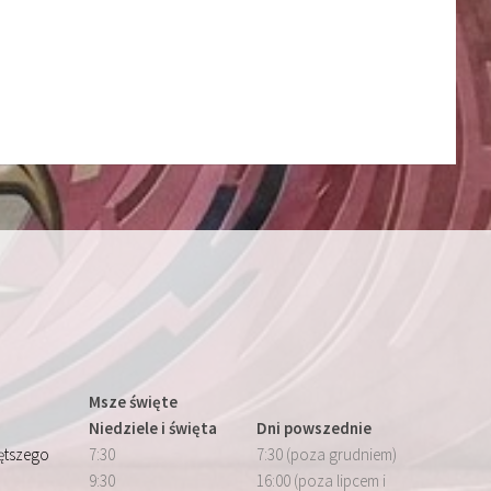
Msze święte
Niedziele i święta
Dni powszednie
iętszego
7:30
7:30 (poza grudniem)
9:30
16:00 (poza lipcem i