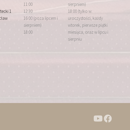
11:00
sierpniem)
tecki 1
12:30
18:00 (tylko w:
cław
16:00 (poza lipcem i
uroczystości, każdy
sierpniem)
wtorek, pierwsze piątki
18:00
miesiąca, oraz w lipcu i
sierpniu