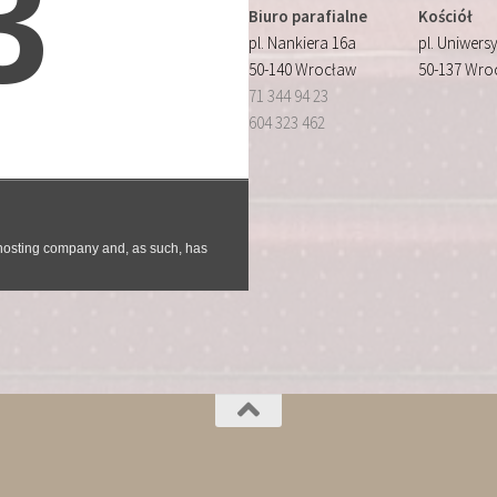
Biuro parafialne
Kościół
pl. Nankiera 16a
pl. Uniwersy
50-140 Wrocław
50-137 Wro
71 344 94 23
604 323 462