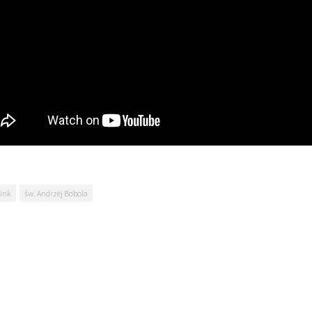
link
św. Andrzej Bobola