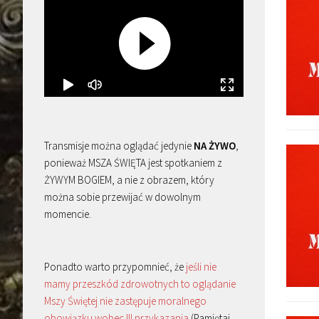
Transmisje można oglądać jedynie
NA ŻYWO
,
ponieważ MSZA ŚWIĘTA jest spotkaniem z
ŻYWYM BOGIEM, a nie z obrazem, który
można sobie przewijać w dowolnym
momencie.
Ponadto warto przypomnieć, że
jeśli nie
mamy przeszkód zdrowotnych to oglądanie
Mszy Świętej nie zastępuje moralnego
obowiązku wobec III przykazania
(Pamiętaj,