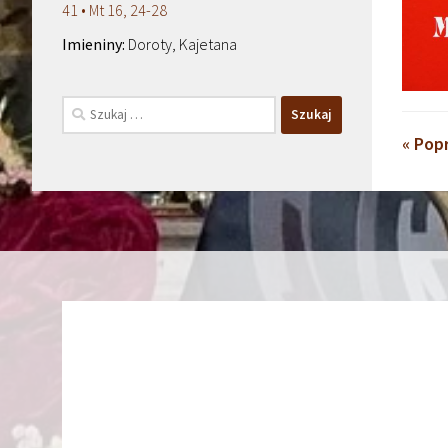
41 • Mt 16, 24-28
Doroty, Kajetana
Szukaj:
« Pop