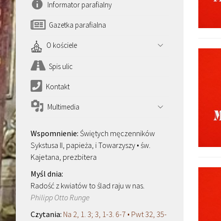
Informator parafialny
Gazetka parafialna
O kościele
Spis ulic
Kontakt
Multimedia
Świętych męczenników
Sykstusa II, papieża, i Towarzyszy • św.
Kajetana, prezbitera
Radość z kwiatów to ślad raju w nas.
Philipp Otto Runge
Na 2, 1. 3; 3, 1-3. 6-7 • Pwt 32, 35-