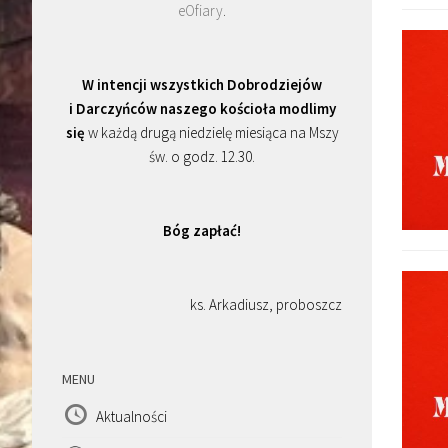
eOfiary
.
W intencji wszystkich Dobrodziejów
i Darczyńców naszego kościoła modlimy
się
w każdą drugą niedzielę miesiąca na Mszy
św. o godz. 12.30.
Bóg zapłać!
ks. Arkadiusz, proboszcz
MENU
Aktualności