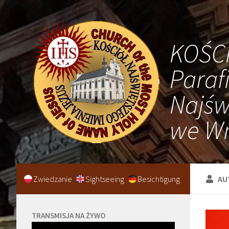
KOŚC
Paraf
Najśw
we Wr
Zwiedzanie
Sightseeing
Besichtigung
AU
TRANSMISJA NA ŻYWO