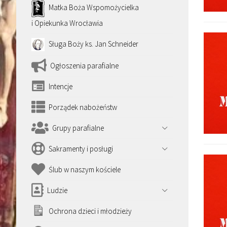
Matka Boża Wspomożycielka
i Opiekunka Wrocławia
Sługa Boży ks. Jan Schneider
Ogłoszenia parafialne
Intencje
Porządek nabożeństw
Grupy parafialne
Sakramenty i posługi
Ślub w naszym kościele
Ludzie
Ochrona dzieci i młodzieży