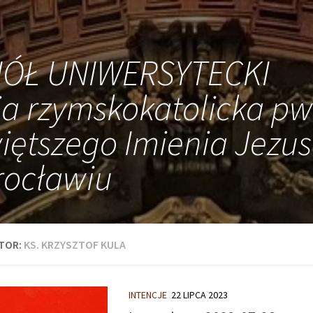
IÓŁ UNIWERSYTECKI
ia rzymskokatolicka pw
iętszego Imienia Jezus
ocławiu
TOR:
KS. KRZYSZTOF KULA
INTENCJE
22 LIPCA 2023