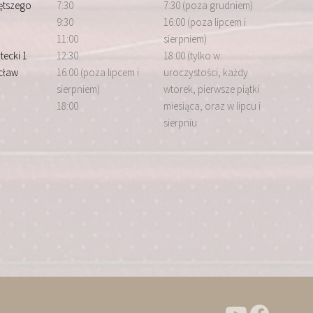
iętszego
7:30
7:30 (poza grudniem)
9:30
16:00 (poza lipcem i
11:00
sierpniem)
tecki 1
12:30
18:00 (tylko w:
cław
16:00 (poza lipcem i
uroczystości, każdy
sierpniem)
wtorek, pierwsze piątki
18:00
miesiąca, oraz w lipcu i
sierpniu