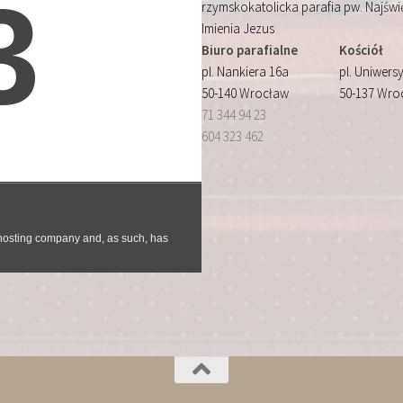
rzymskokatolicka parafia pw. Najśw
Imienia Jezus
Biuro parafialne
Kościół
pl. Nankiera 16a
pl. Uniwersy
50-140 Wrocław
50-137 Wro
71 344 94 23
604 323 462