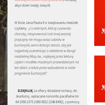
abyś dzień święty święcił).
W liście Jana Pawła II o świętowaniu niedzieli
czytamy: „
ci z wiernych, którzy z powodu
choroby, niesprawności lub innej ważnej
przyczyny nie mogą wziąć udziału w
Eucharystii, winni dołożyć starań, aby jak
najpełniej uczestniczyć z oddalenia w liturgii
niedzielnej Mszy św., najlepiej przez lekturę
czytań i modlitw mszalnych przewidzianych na
ten dzień, a także przez wzbudzenie w sobie
pragnienia Eucharystii
”.
DZIĘKUJĘ
za ofiary składane na tacę, do
skarbony, wpłacane na konto parafialne (nr
64 1050 1575 1000 0022 2248 8492), z pomocą